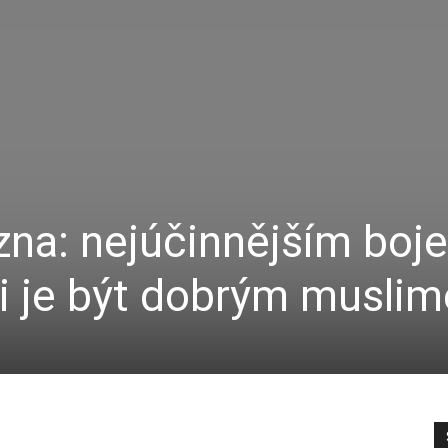
zna: nejúčinnějším boj
ii je být dobrým musli