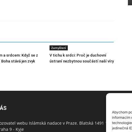
Zamyšlení
m a srdcem: Když se z
V tichu k srdci: Proč je duchovní
 Boha stává jen zvyk
ústraní nezbytnou součástí naší víry
NÁS
N
Abychom pos
informacím o
ozovatel webu Islámská nadace v Praze. Blatská 1491 198
technologie
jedinečná I
raha 9 - Kyje