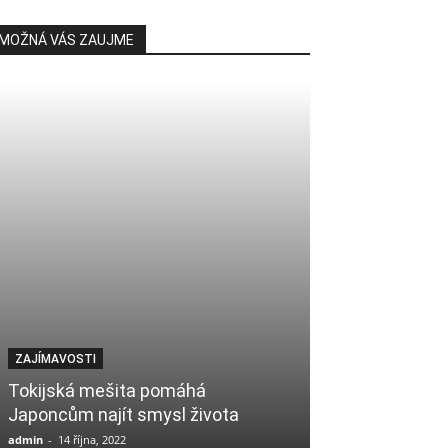
MOŽNÁ VÁS ZAUJME
ZAMYŠLENÍ
ZAJÍMAVOSTI
Chadídža bint C
Tokijská mešita pomáhá
Inspirace pro
Japoncům najít smysl života
generací
admin
-
14 října, 2022
admin
-
2 prosince, 