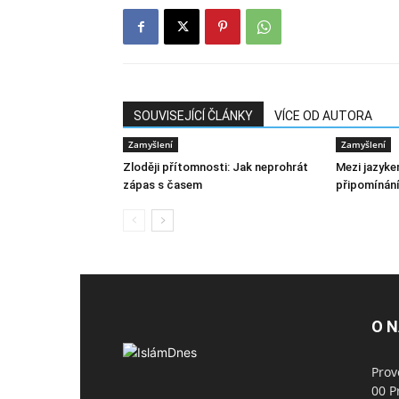
SOUVISEJÍCÍ ČLÁNKY
VÍCE OD AUTORA
Zamyšlení
Zamyšlení
Zloději přítomnosti: Jak neprohrát
Mezi jazyke
zápas s časem
připomínání
O 
Prov
00 P