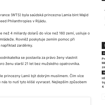
ance (WTS) byla saúdská princezna Lamia bint Majid
leed Philanthropies v Rijádu.
ce než 4 miliardy dolarů do více než 160 zemí, usiluje o
a mládeže. Rovněž poskytuje zemím pomoc při
 například zarděnky.
Z
odnikatelka se postavila za právo ženy vlastnit
P
Mi
 pro ženu starší 21 let bez mužského opatrovníka.
zm
M
odle princezny Lamii být dobrým muslimem. Čím více
Hl
e nás to nutí tyto klišé vyvracet. Nejlepším způsobem
tr
4.