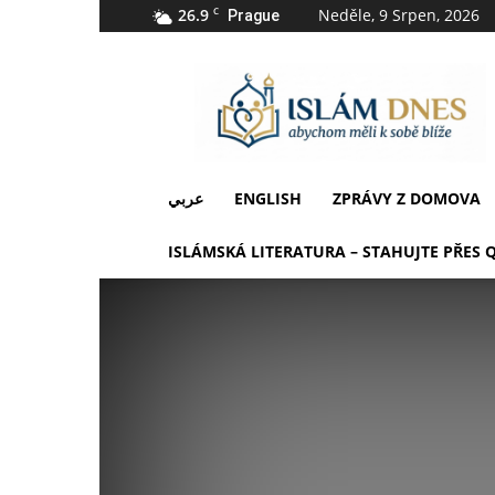
26.9
C
Neděle, 9 Srpen, 2026
Prague
IslámDnes
عربي
ENGLISH
ZPRÁVY Z DOMOVA
ISLÁMSKÁ LITERATURA – STAHUJTE PŘES 