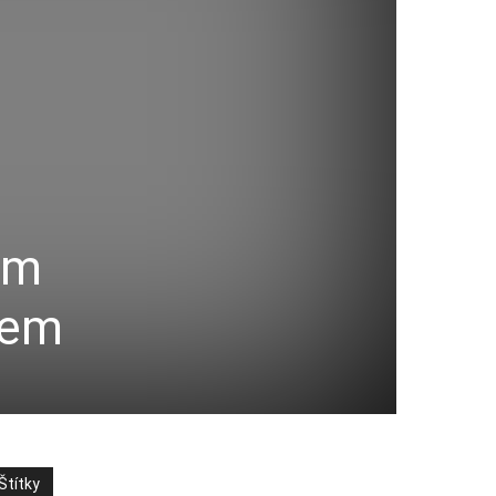
em
mem
Štítky