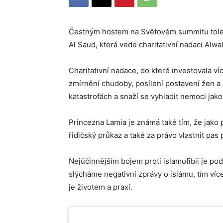
Čestným hostem na Světovém summitu toler
Al Saud, která vede charitativní nadaci Alwa
Charitativní nadace, do které investovala ví
zmírnění chudoby, posílení postavení žen 
katastrofách a snaží se vyhladit nemoci jako
Princezna Lamia je známá také tím, že jako p
řidičský průkaz a také za právo vlastnit pas
Nejúčinnějším bojem proti islamofibii je p
slýcháme negativní zprávy o islámu, tím víc
je životem a praxí.