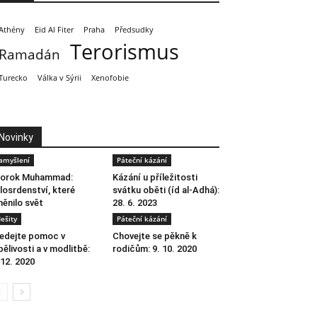
Athény
Eid Al Fiter
Praha
Předsudky
Terorismus
Ramadán
Turecko
Válka v Sýrii
Xenofobie
Novinky
amyšlení
Páteční kázání
rorok Muhammad:
Kázání u příležitosti
losrdenství, které
svátku oběti (íd al-Adhá):
ěnilo svět
28. 6. 2023
ešity
Páteční kázání
edejte pomoc v
Chovejte se pěkně k
pělivosti a v modlitbě:
rodičům: 9. 10. 2020
 12. 2020