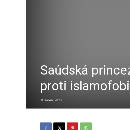
Saúdská prince
proti islamofob
8 února, 2020