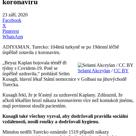
koronaviru
23 září, 2020
Facebook
X
Pinterest
WhatsApp
ADIYAMAN, Turecko: 104letá turkyně se po 19denní léčbě
úspěšně zotavila z koronaviru.
„Beyaz Kaplan bojovala téměř tři
týdny s Covidem-19. Poté se
Selami Akceylan
/
CC BY
úspěšně uzdravila,“ prohlásil Selim
Kusagli, hlavní lékař Státní nemocnice v Golbasi na jihovýchodě
Turecka.
Kusagli řekl, že je šťastný za uzdravení Kaplany. Zdůraznil, že
ačkoli lékařům hrozí nákaza koronavirem více než komukoli jinému,
mají povinnost sloužit pacientům.
Kusagli také všechny vyzval, aby dodržovali pravidla sociální
vzdálenosti, nosili roušky a dodržovali hygienu.
Minulou neděli Turecko oznámilo 1519 případů nákazy