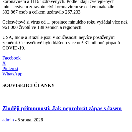
koronavirem a 1116 uzdravených. Podle údajů zveřejněných
ministerstvem zdravotnictví koronavirem se celkem nakazilo
302.867 osob a celkem uzdravilo 267.233.
Celosvětově si virus od 1. prosince minulého roku vyžádal více než
961 000 životů ve 188 zemích a regionech.
USA, Indie a Brazílie jsou v současnosti nejvíce postiženými
zeměmi. Celosvětově bylo hlášeno více než 31 milionů případů
COVID-19.
Facebook
X
Pinterest
WhatsApp
SOUVISEJÍCÍ ČLÁNKY
Zloději přítomnosti: Jak neprohrát zápas s časem
admin
-
5 srpna, 2026