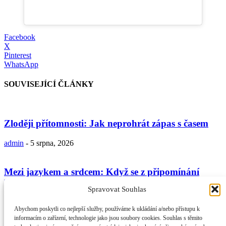
Facebook
X
Pinterest
WhatsApp
SOUVISEJÍCÍ ČLÁNKY
Zloději přítomnosti: Jak neprohrát zápas s časem
admin
-
5 srpna, 2026
Mezi jazykem a srdcem: Když se z připomínání
Boha stává jen...
Spravovat Souhlas
admin
-
29 července, 2026
Abychom poskytli co nejlepší služby, používáme k ukládání a/nebo přístupu k
informacím o zařízení, technologie jako jsou soubory cookies. Souhlas s těmito