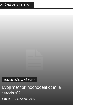
MOŽNÁ VÁS ZAUJME
KOMENTÁŘE A NÁZORY
PÁTEČNÍ KÁZÁNÍ
Dvojí metr při hodnocení obětí a
Vybírejte si sv
teroristů?
2018
admin
-
22 července, 2016
Mudir
-
14 prosince, 