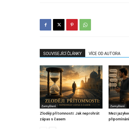
SOUVISEJÍCÍ ČLÁNKY
VÍCE OD AUTORA
Zamyšlení
Zamyšlení
Zloději přítomnosti: Jak neprohrát
Mezi jazyke
zápas s časem
připomínání