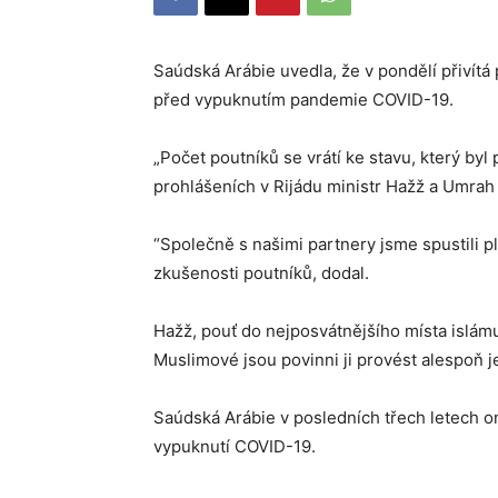
Saúdská Arábie uvedla, že v pondělí přivítá 
před vypuknutím pandemie COVID-19.
„Počet poutníků se vrátí ke stavu, který byl
prohlášeních v Rijádu ministr Hažž a Umrah
“Společně s našimi partnery jsme spustili 
zkušenosti poutníků, dodal.
Hažž, pouť do nejposvátnějšího místa islámu 
Muslimové jsou povinni ji provést alespoň j
Saúdská Arábie v posledních třech letech 
vypuknutí COVID-19.