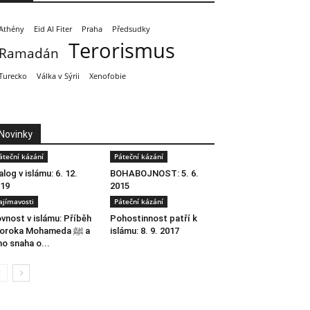
Athény
Eid Al Fiter
Praha
Předsudky
Terorismus
Ramadán
Turecko
Válka v Sýrii
Xenofobie
Novinky
áteční kázání
Páteční kázání
alog v islámu: 6. 12.
BOHABOJNOST: 5. 6.
19
2015
ajímavosti
Páteční kázání
vnost v islámu: Příběh
Pohostinnost patří k
oroka Mohameda ﷺ a
islámu: 8. 9. 2017
ho snaha o...