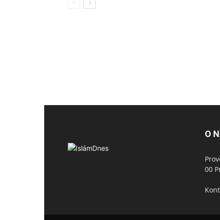
O 
Prov
00 P
Kont