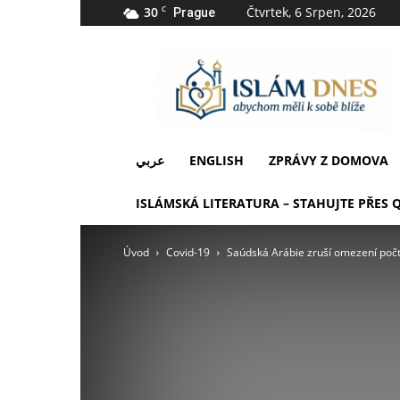
30
C
Čtvrtek, 6 Srpen, 2026
Prague
IslámDnes
عربي
ENGLISH
ZPRÁVY Z DOMOVA
ISLÁMSKÁ LITERATURA – STAHUJTE PŘES 
Úvod
Covid-19
Saúdská Arábie zruší omezení poč