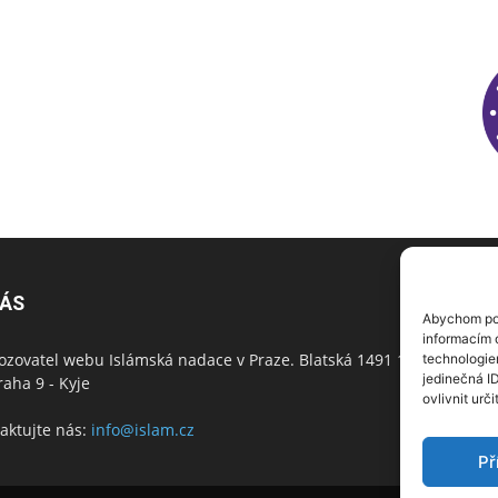
NÁS
N
Abychom pos
informacím o
ozovatel webu Islámská nadace v Praze. Blatská 1491 198
technologie
jedinečná I
raha 9 - Kyje
ovlivnit urči
aktujte nás:
info@islam.cz
Př