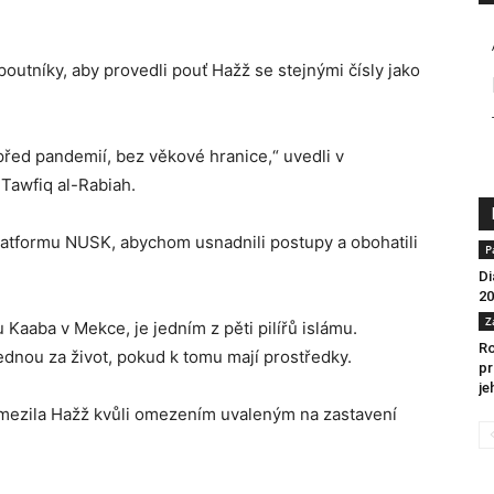
poutníky, aby provedli pouť Hažž se stejnými čísly jako
 před pandemií, bez věkové hranice,“ uvedli v
 Tawfiq al-Rabiah.
platformu NUSK, abychom usnadnili postupy a obohatili
P
Di
20
Z
Kaaba v Mekce, je jedním z pěti pilířů islámu.
Ro
ednou za život, pokud k tomu mají prostředky.
pr
je
omezila Hažž kvůli omezením uvaleným na zastavení