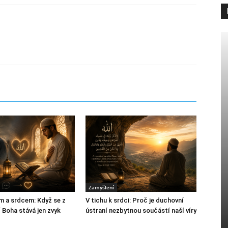
Zamyšlení
m a srdcem: Když se z
V tichu k srdci: Proč je duchovní
 Boha stává jen zvyk
ústraní nezbytnou součástí naší víry