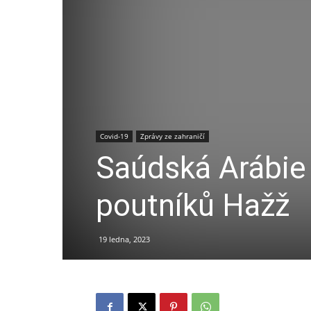
Covid-19
Zprávy ze zahraničí
Saúdská Arábie
poutníků Hažž
19 ledna, 2023