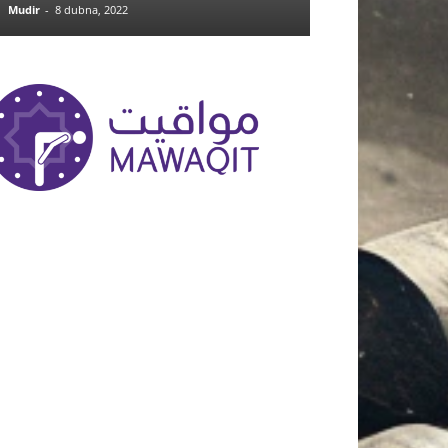
Mudir
-
8 dubna, 2022
admin
-
12 června, 2