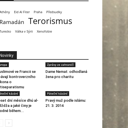
Athény
Eid Al Fiter
Praha
Předsudky
Terorismus
Ramadán
Turecko
Válka v Sýrii
Xenofobie
Novinky
vropa
Zprávy ze zahraničí
slimové ve Francii se
Dame Nemat: odhodlaná
ávají kontroverzního
žena pro charitu
kona o
tiseparatismu
áteční kázání
Páteční kázání
set dní měsíce dhú al-
Pravý muž podle islámu:
dždža a jaké činy je
21. 3. 2014
odné během...