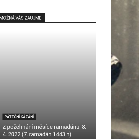
MOŽNÁ VÁS ZAUJME
FEATURED
PÁTEČNÍ KÁZÁNÍ
Generální taj
Z požehnání měsíce ramadánu: 8.
Guterres: je tř
4. 2022 (7. ramadán 1443 h)
islamofóbií