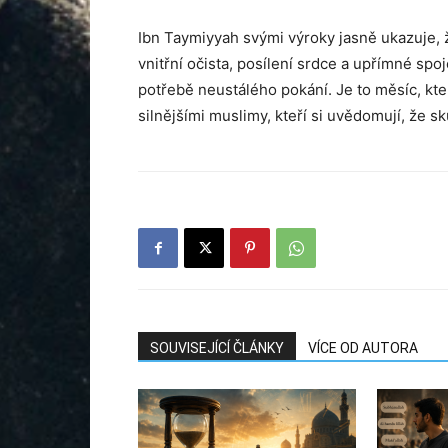
Ibn Taymiyyah svými výroky jasně ukazuje, ž
vnitřní očista, posílení srdce a upřímné sp
potřebě neustálého pokání. Je to měsíc, kte
silnějšími muslimy, kteří si uvědomují, že s
SOUVISEJÍCÍ ČLÁNKY
VÍCE OD AUTORA