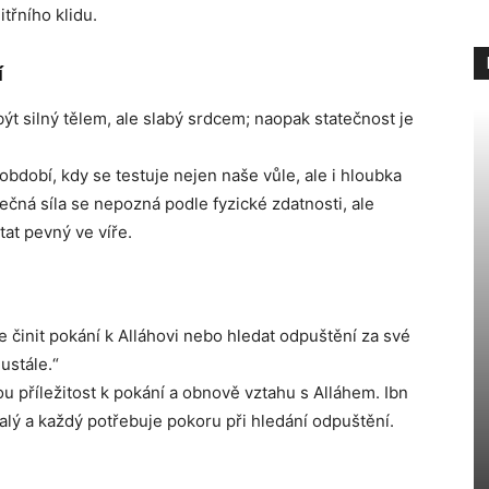
itřního klidu.
í
ýt silný tělem, ale slabý srdcem; naopak statečnost je
období, kdy se testuje nejen naše vůle, ale i hloubka
tečná síla se nepozná podle fyzické zdatnosti, ale
at pevný ve víře.
 činit pokání k Alláhovi nebo hledat odpuštění za své
ustále.“
 příležitost k pokání a obnově vztahu s Alláhem. Ibn
lý a každý potřebuje pokoru při hledání odpuštění.