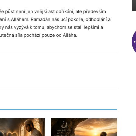
e půst není jen vnější akt odříkání, ale především
ojení s Alláhem. Ramadán nás učí pokoře, odhodlání a
rý nás vyzývá k tomu, abychom se stali lepšími a
kutečná síla pochází pouze od Alláha.