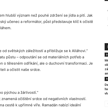
 hlubší význam než pouhé zdržení se jídla a pití. Jak
ký učenec a reformátor, půst představuje klíč k očistě
lláhem.
od světských záležitostí a přibližuje se k Alláhovi.“
E
atu půstu – odpoutání se od materiálních potřeb a
Mu
en o tělesném odříkání, ale o duchovní transformaci. Je
ob
teli a očistit naše srdce.
zá
an
P
De
hi
o pýchou a žárlivostí.“
vh
 znamená očištění srdce od negativních vlastností.
 na cestě k upřímné víře. Ramadán nabízí ideální