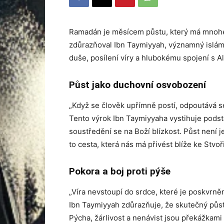
Ramadán je měsícem půstu, který má mnohem
zdůrazňoval Ibn Taymiyyah, významný isláms
duše, posílení víry a hlubokému spojení s A
Půst jako duchovní osvobození
„Když se člověk upřímně postí, odpoutává se 
Tento výrok Ibn Taymiyyaha vystihuje podst
soustředění se na Boží blízkost. Půst není j
to cesta, která nás má přivést blíže ke Stvoři
Pokora a boj proti pýše
„Víra nevstoupí do srdce, které je poskvrněn
Ibn Taymiyyah zdůrazňuje, že skutečný půst
Pýcha, žárlivost a nenávist jsou překážkami