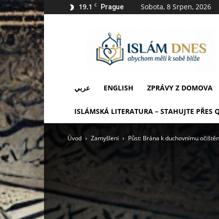
19.1
C
Sobota, 8 Srpen, 2026
Prague
IslámDnes
عربي
ENGLISH
ZPRÁVY Z DOMOVA
ISLÁMSKÁ LITERATURA – STAHUJTE PŘES 
Úvod
Zamyšlení
Půst: Brána k duchovnímu očištění