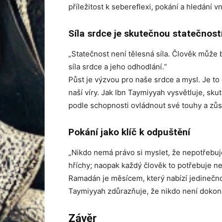
příležitost k sebereflexi, pokání a hledání vn
Síla srdce je skutečnou statečnost
„Statečnost není tělesná síla. Člověk může b
síla srdce a jeho odhodlání.“
Půst je výzvou pro naše srdce a mysl. Je to 
naší víry. Jak Ibn Taymiyyah vysvětluje, sku
podle schopnosti ovládnout své touhy a zůst
Pokání jako klíč k odpuštění
„Nikdo nemá právo si myslet, že nepotřebuje
hříchy; naopak každý člověk to potřebuje ne
Ramadán je měsícem, který nabízí jedinečnou
Taymiyyah zdůrazňuje, že nikdo není dokona
Závěr