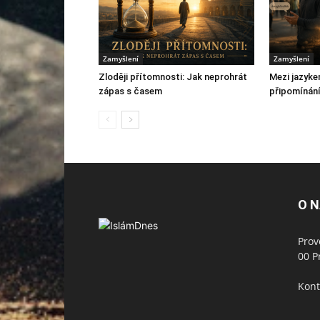
Zamyšlení
Zamyšlení
Zloději přítomnosti: Jak neprohrát
Mezi jazyke
zápas s časem
připomínání
O 
Prov
00 P
Kont