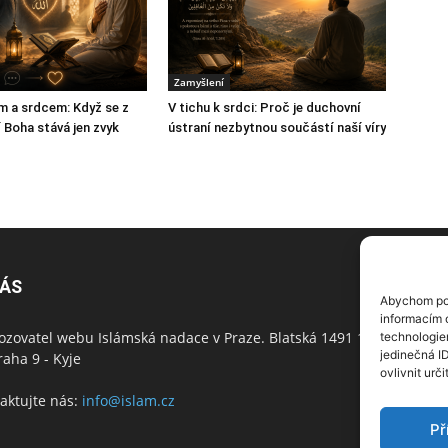
Zamyšlení
m a srdcem: Když se z
V tichu k srdci: Proč je duchovní
 Boha stává jen zvyk
ústraní nezbytnou součástí naší víry
NÁS
N
Abychom pos
informacím o
ozovatel webu Islámská nadace v Praze. Blatská 1491 198
technologie
jedinečná I
raha 9 - Kyje
ovlivnit urči
aktujte nás:
info@islam.cz
Př