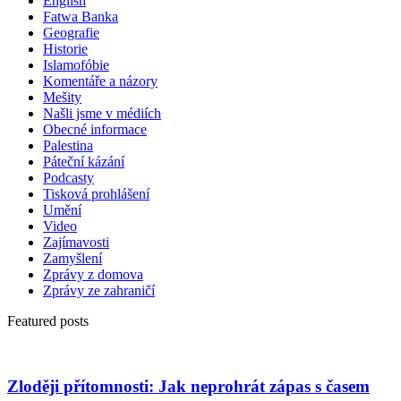
English
Fatwa Banka
Geografie
Historie
Islamofóbie
Komentáře a názory
Mešity
Našli jsme v médiích
Obecné informace
Palestina
Páteční kázání
Podcasty
Tisková prohlášení
Umění
Video
Zajímavosti
Zamyšlení
Zprávy z domova
Zprávy ze zahraničí
Featured posts
Zloději přítomnosti: Jak neprohrát zápas s časem