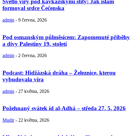
Světlo víry pod kavkazskými štíty: Jak islám
formoval srdce Čečenska
admin
-
9 června, 2026
Pod osmanským půlměsícem: Zapomenuté příběhy
a divy Palestiny 19. století
admin
-
2 června, 2026
Podcast: Hidžázská dráha – Železnice, kterou
vybudovala víra
admin
-
27 května, 2026
Požehnaný svátek íd al-Adhá – středa 27. 5. 2026
Mudir
-
22 května, 2026