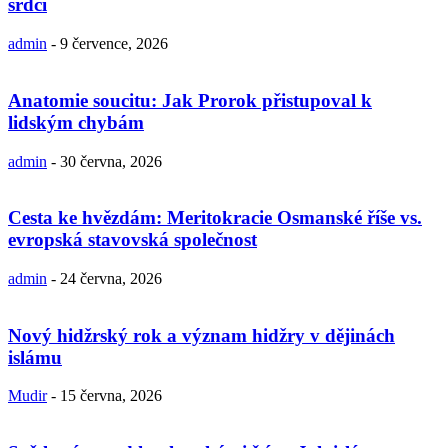
srdci
admin
-
9 července, 2026
Anatomie soucitu: Jak Prorok přistupoval k
lidským chybám
admin
-
30 června, 2026
Cesta ke hvězdám: Meritokracie Osmanské říše vs.
evropská stavovská společnost
admin
-
24 června, 2026
Nový hidžrský rok a význam hidžry v dějinách
islámu
Mudir
-
15 června, 2026