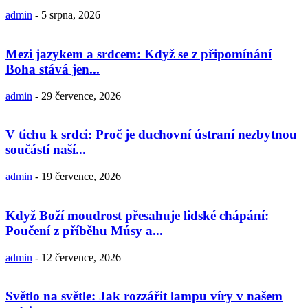
admin
-
5 srpna, 2026
Mezi jazykem a srdcem: Když se z připomínání
Boha stává jen...
admin
-
29 července, 2026
V tichu k srdci: Proč je duchovní ústraní nezbytnou
součástí naší...
admin
-
19 července, 2026
Když Boží moudrost přesahuje lidské chápání:
Poučení z příběhu Músy a...
admin
-
12 července, 2026
Světlo na světle: Jak rozzářit lampu víry v našem