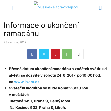
Informace o ukončení
ramadánu
23 června, 2017
Přesné datum ukončení ramadánu a začátek svátku íd
al-Fitr se dozvíte
v sobotu 24. 6. 2017
po
19:
00
hod.
na
www.islam.cz
Sváteční modlitba se bude
konat v
8:30 hod.
v mešitách
Blatská 1491, Praha 9, Černý Most.
Na Kosince 502, Praha 8, Libeň.