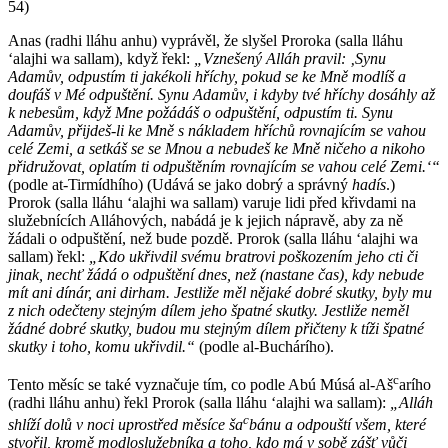
54)
Anas (radhi lláhu anhu) vyprávěl, že slyšel Proroka (salla lláhu
ʻalajhi wa sallam), když řekl:
„Vznešený Alláh pravil: ‚Synu
Adamův, odpustím ti jakékoli hříchy, pokud se ke Mně modlíš a
doufáš v Mé odpuštění. Synu Adamův, i kdyby tvé hříchy dosáhly až
k nebesům, když Mne požádáš o odpuštění, odpustím ti. Synu
Adamův, přijdeš-li ke Mně s nákladem hříchů rovnajícím se vahou
celé Zemi, a setkáš se se Mnou a nebudeš ke Mně ničeho a nikoho
přidružovat, oplatím ti odpuštěním rovnajícím se vahou celé Zemi.‘“
(podle at-Tirmídhího) (Udává se jako dobrý a správný
hadís
.)
Prorok (salla lláhu ʻalajhi wa sallam) varuje lidi před křivdami na
služebnících Alláhových, nabádá je k jejich nápravě, aby za ně
žádali o odpuštění, než bude pozdě. Prorok (salla lláhu ʻalajhi wa
sallam) řekl:
„Kdo ukřivdil svému bratrovi poškozením jeho cti či
jinak, nechť žádá o odpuštění dnes, než (nastane čas), kdy nebude
mít ani dínár, ani dirham. Jestliže měl nějaké dobré skutky, byly mu
z nich odečteny stejným dílem jeho špatné skutky. Jestliže neměl
žádné dobré skutky, budou mu stejným dílem přičteny k tíži špatné
skutky i toho, komu ukřivdil.“
(podle al-Buchárího).
c
Tento měsíc se také vyznačuje tím, co podle Abú Músá al-Aš
arího
(radhi lláhu anhu) řekl Prorok (salla lláhu ʻalajhi wa sallam):
„Alláh
c
shlíží dolů v noci uprostřed měsíce ša
bánu a odpouští všem, které
stvořil, kromě modloslužebníka a toho, kdo má v sobě zášť vůči