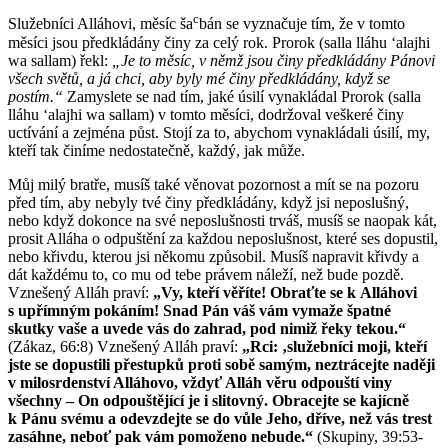
c
Služebníci Alláhovi, měsíc ša
bán se vyznačuje tím, že v tomto
měsíci jsou předkládány činy za celý rok. Prorok (salla lláhu ʻalajhi
wa sallam) řekl:
„Je to měsíc, v němž jsou činy předkládány Pánovi
všech světů, a já chci, aby byly mé činy předkládány, když se
postím.“
Zamyslete se nad tím, jaké úsilí vynakládal Prorok (salla
lláhu ʻalajhi wa sallam) v tomto měsíci, dodržoval veškeré činy
uctívání a zejména půst. Stojí za to, abychom vynakládali úsilí, my,
kteří tak činíme nedostatečně, každý, jak může.
Můj milý bratře, musíš také věnovat pozornost a mít se na pozoru
před tím, aby nebyly tvé činy předkládány, když jsi neposlušný,
nebo když dokonce na své neposlušnosti trváš, musíš se naopak kát,
prosit Alláha o odpuštění za každou neposlušnost, které ses dopustil,
nebo křivdu, kterou jsi někomu způsobil. Musíš napravit křivdy a
dát každému to, co mu od tebe právem náleží, než bude pozdě.
Vznešený Alláh praví:
„Vy, kteří věříte! Obraťte se k Alláhovi
s upřímným pokáním! Snad Pán váš vám vymaže špatné
skutky vaše a uvede vás do zahrad, pod nimiž řeky tekou.“
(Zákaz, 66:8) Vznešený Alláh praví:
„Rci: ‚služebníci moji, kteří
jste se dopustili přestupků proti sobě samým, neztrácejte naději
v milosrdenství Alláhovo, vždyť Alláh věru odpouští viny
všechny – On odpouštějící je i slitovný. Obracejte se kajícně
k Pánu svému a odevzdejte se do vůle Jeho, dříve, než vás trest
zasáhne, neboť pak vám pomoženo nebude.“
(Skupiny, 39:53-