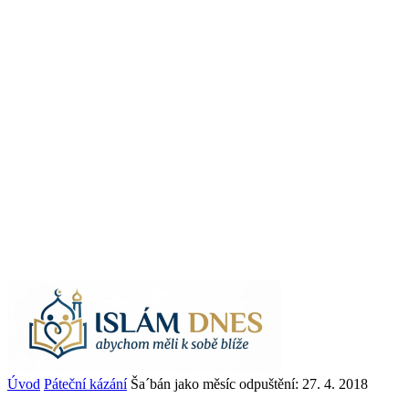
Úvod
Páteční kázání
Ša´bán jako měsíc odpuštění: 27. 4. 2018