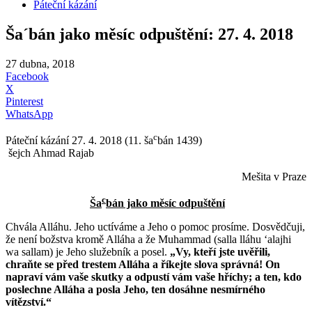
Páteční kázání
Ša´bán jako měsíc odpuštění: 27. 4. 2018
27 dubna, 2018
Facebook
X
Pinterest
WhatsApp
c
Páteční kázání 27. 4. 2018 (11. ša
bán 1439)
šejch Ahmad Rajab
Mešita v Praze
c
Ša
bán
jako měsíc odpuštění
Chvála Alláhu. Jeho uctíváme a Jeho o pomoc prosíme. Dosvědčuji,
že není božstva kromě Alláha a že Muhammad (salla lláhu ʻalajhi
wa sallam) je Jeho služebník a posel.
„Vy, kteří jste uvěřili,
chraňte se před trestem Alláha a říkejte slova správná! On
napraví vám vaše skutky a odpustí vám vaše hříchy; a ten, kdo
poslechne Alláha a posla Jeho, ten dosáhne nesmírného
vítězství.“