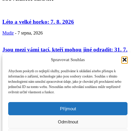
Léto a velké horko: 7. 8. 2026
Mudir
-
7 srpna, 2026
Jsou mezi vámi tací, kteří mohou jiné odradit: 31. 7.
2026
Spravovat Souhlas
Mudir
-
31 července, 2026
Abychom poskytli co nejlepší služby, používáme k ukládání a/nebo přístupu k
informacím o zařízení, technologie jako jsou soubory cookies. Souhlas s těmito
technologiemi nám umožní zpracovávat údaje, jako je chování při procházení nebo
Umění jednat s lidmi II. – přiznání chyby – morálka
jedinečná ID na tomto webu. Nesouhlas nebo odvolání souhlasu může nepříznivě
věřícího a...
ovlivnit určité vlastnosti a funkce.
Mudir
-
24 července, 2026
Příjmout
O NÁS
Provozovatel webu Islámská nadace v Praze. Blatská 1491 198 00
Odmítnout
Praha 9 - Kyje
Kontaktujte nás:
info@islam.cz