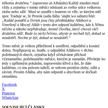
někomu druhému.“
(upraveno al-Albáním) Každý muslim musí
vždy a zejména v tomto měsíci odstranit ze svého srdce veškerou
zlobu nebo zášť. Musí se usmířit s bratrem ve víře, se kterým měl
spor. Traduje se, že Prorok (salla lláhu ʻalajhi wa sallam) řekl:
„Každé pondělí a čtvrtek jsou činy předkládány Alláhovi a
Vznešený a Mocný Alláh v tento den odpustí každému, kdo k Němu
ničeho a nikoho nepřidružuje, kromě člověka, který choval vůči
druhému zášť. Bude (o nich) řečeno, abyste je nechali být, dokud se
neudobří. Nechte je být, dokud se neudobří.“
Tento měsíc je velkou příležitostí k usmíření, odpuštění a konání
dobra. Nepřipravuj se, bratře, o odpuštění Alláhovo v těchto
požehnaných dnech, zejména když očekáváme příchod
významného, požehnaného měsíce, kterým je ramadán. Přivítejte ho
tedy s upřímným pokáním, napravením křivd a tím, že dáte
každému, co mu právem náleží, se srdcem prostým zloby, zášti a
závisti. Prosím Alláha, aby nám odpustil a abychom se dočkali
ramadánu.
Facebook
X
Pinterest
WhatsApp
SOUVISEJÍCÍ ČLÁNKY