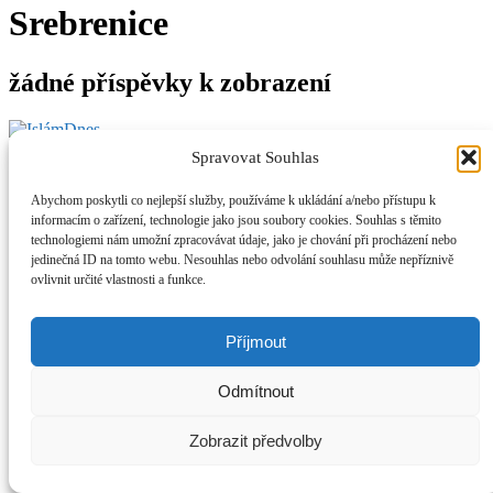
Srebrenice
žádné příspěvky k zobrazení
O NÁS
Spravovat Souhlas
Provozovatel webu Islámská nadace v Praze. Blatská 1491 198 00
Praha 9 - Kyje
Abychom poskytli co nejlepší služby, používáme k ukládání a/nebo přístupu k
Kontaktujte nás:
info@islam.cz
informacím o zařízení, technologie jako jsou soubory cookies. Souhlas s těmito
NÁSLEDUJ NÁS
technologiemi nám umožní zpracovávat údaje, jako je chování při procházení nebo
© IslámDnes 2014 - 2025 Publikované názory se nemusí shodovat s
jedinečná ID na tomto webu. Nesouhlas nebo odvolání souhlasu může nepříznivě
názory redakce.
ovlivnit určité vlastnosti a funkce.
Příjmout
Odmítnout
Zobrazit předvolby