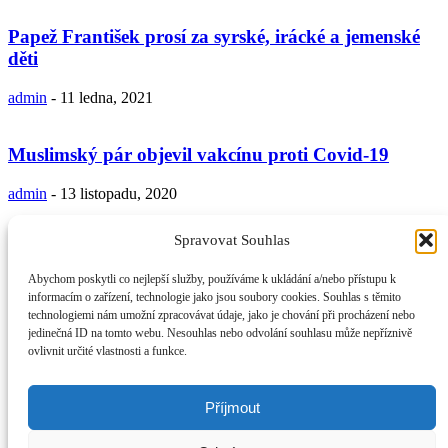
Papež František prosí za syrské, irácké a jemenské
děti
admin
-
11 ledna, 2021
Muslimský pár objevil vakcínu proti Covid-19
admin
-
13 listopadu, 2020
Spravovat Souhlas
Od 12.10.2020 se páteční modlitby nekonají
Abychom poskytli co nejlepší služby, používáme k ukládání a/nebo přístupu k
admin
-
10 října, 2020
informacím o zařízení, technologie jako jsou soubory cookies. Souhlas s těmito
technologiemi nám umožní zpracovávat údaje, jako je chování při procházení nebo
jedinečná ID na tomto webu. Nesouhlas nebo odvolání souhlasu může nepříznivě
Turecko: 104letá žena se uzdravila z koronaviru
ovlivnit určité vlastnosti a funkce.
admin
-
23 září, 2020
Příjmout
O NÁS
Provozovatel webu Islámská nadace v Praze. Blatská 1491 198 00