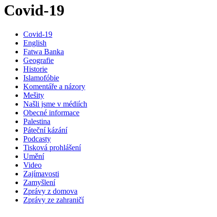
Covid-19
Covid-19
English
Fatwa Banka
Geografie
Historie
Islamofóbie
Komentáře a názory
Mešity
Našli jsme v médiích
Obecné informace
Palestina
Páteční kázání
Podcasty
Tisková prohlášení
Umění
Video
Zajímavosti
Zamyšlení
Zprávy z domova
Zprávy ze zahraničí