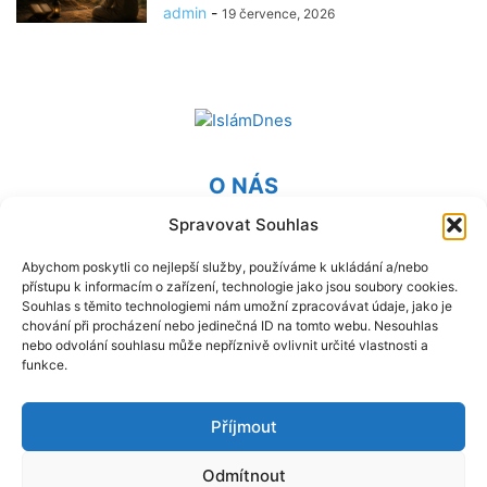
admin
-
19 července, 2026
O NÁS
Spravovat Souhlas
Provozovatel webu Islámská nadace v Praze. Blatská 1491
198 00 Praha 9 - Kyje
Abychom poskytli co nejlepší služby, používáme k ukládání a/nebo
přístupu k informacím o zařízení, technologie jako jsou soubory cookies.
Kontaktujte nás:
info@islam.cz
Souhlas s těmito technologiemi nám umožní zpracovávat údaje, jako je
chování při procházení nebo jedinečná ID na tomto webu. Nesouhlas
nebo odvolání souhlasu může nepříznivě ovlivnit určité vlastnosti a
NÁSLEDUJ NÁS
funkce.
Příjmout
Odmítnout