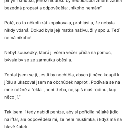
plnými smutku, jehož hloubku by nedokázala změřit žádná
bezedná propast a odpověděla: „nikoho nemám“.
Poté, co to několikrát zopakovala, prohlásila, že nebyla
nikdy vdaná. Dokud byla její matka naživu, žily spolu. Teď
nemá nikoho!
Nebýt sousedky, která ji včera večer přišla na pomoc,
bývala by se ze zármutku oběsila.
Zeptal jsem se ji, jestli by nechtěla, abych jí něco koupil k
jídlu a ukazoval jsem na obchůdek naproti. Podívala se na
mne něžně a řekla: „není třeba, nejspíš máš rodinu, kup
něco jí.“
Tak jsem jí tedy nabídl peníze, aby si pořídila nějaké jídlo
na iftár, ale odpověděla mi, že není muslimka, i když má na
hlavě šátek.