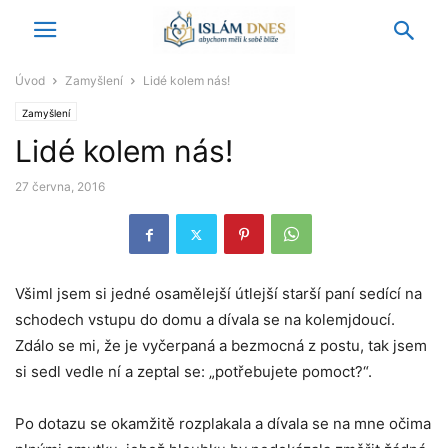
Úvod
Zamyšlení
Lidé kolem nás!
Zamyšlení
Lidé kolem nás!
27 června, 2016
Všiml jsem si jedné osamělejší útlejší starší paní sedící na
schodech vstupu do domu a dívala se na kolemjdoucí.
Zdálo se mi, že je vyčerpaná a bezmocná z postu, tak jsem
si sedl vedle ní a zeptal se: „potřebujete pomoct?“.
Po dotazu se okamžitě rozplakala a dívala se na mne očima