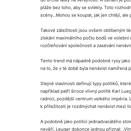
pláže bez toho, aby se svlékly. Toto rozhod
scény…Mohou se koupat, jak jen chtějí, ale
Takové záležitosti jsou ovšem oblíbeným t
získání maximálního počtu bodů ve volební u
rozčleňování společnosti a zasévání nenávis
Tento trend má nápadně podobné rysy jako po
na to, že v té době byla nenávist namířená p
Stejné vlastnosti definují typy politiků, kte
například patří široce vlivný politik Karl Lu
radnici, pozdější centrum velkého impéria. Ls
k příležitosti je rozdmýchat nenávist mezi li
A podobně jako politici jednadvacátého stole
nevěří, Leuger dokonce jednou přiznal: „Ví