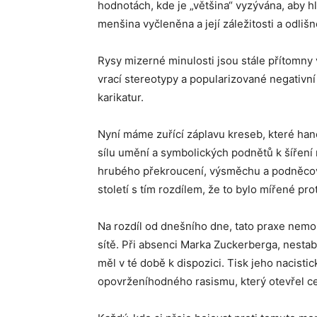
hodnotách, kde je „většina“ vyzývána, aby h
menšina vyčleněna a její záležitosti a odli
Rysy mizerné minulosti jsou stále přítomny 
vrací stereotypy a popularizované negativ
karikatur.
Nyní máme zuřící záplavu kreseb, které hano
sílu umění a symbolických podnětů k šířen
hrubého překroucení, výsměchu a podněcová
století s tím rozdílem, že to bylo mířené pro
Na rozdíl od dnešního dne, tato praxe nemoh
sítě. Při absenci Marka Zuckerberga, nestab
měl v té době k dispozici. Tisk jeho nacisti
opovrženíhodného rasismu, který otevřel c