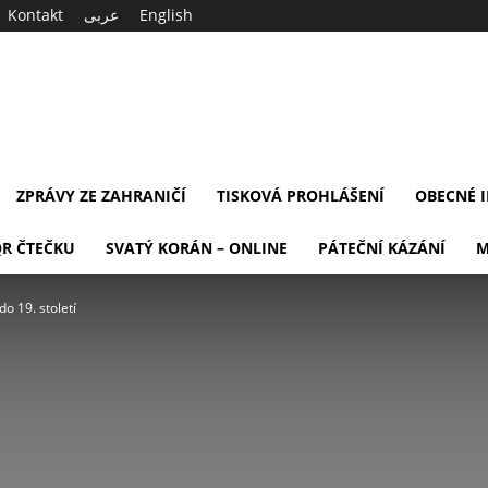
Kontakt
عربى
English
ZPRÁVY ZE ZAHRANIČÍ
TISKOVÁ PROHLÁŠENÍ
OBECNÉ 
QR ČTEČKU
SVATÝ KORÁN – ONLINE
PÁTEČNÍ KÁZÁNÍ
M
do 19. století