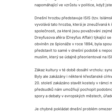
napomáhající ve vzrůstu v politice, když jste
Dnešní hrozbu představuje ISIS (tzv. Isláms
vyvolává tato hrozba, která je zneužívaná k
společnosti, za které jsou považováni zejmé
Dreyfusova aféra (Dreyfus Affair) týkající s
obviněn ze špionáže v roce 1894, byla spo
představit to samé v dnešní podobě s nepo
muslim, který se údajně přeorientoval na ISI
Zákaz kultury v té době dosáhl vrcholu: sy
Byly ale zakázány i některé křesťanské círk
20. století zakázáno stavět kostely v rámci
předsudků nám umožňují pochopit podobnou 
spory a debaty v evropských městech, úřadec
Je chybné pokládat dnešní problém omezený 