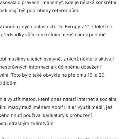
lasovala o právech „menšiny“. Kde je nějaká konkrétní
šnosti mají být podrobeny referendům.
v mnoha jiných oblastech. Do Evropy v 21. století se
ní předsudky vůči konkrétním menšinám v podobě
bí muslimy a jejich svatyně, z nichž některé aktivují
í nesprávných informací a k účinnému dosažení
ní. Toto bylo také obvyklé na přelomu 19. a 20.
ti židům.
la využít metod, které dnes nabízí internet a sociální
ilní mladý muž jménem Adolf Hitler využil médií, jež
ckého hnutí používal karikatury k probuzení
estu strašným zvěrstvům.