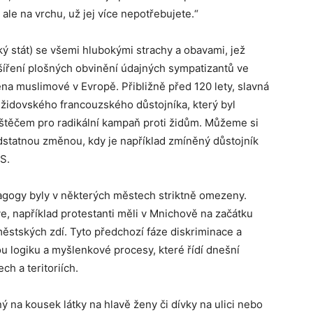
 ale na vrchu, už jej více nepotřebujete.“
ký stát) se všemi hlubokými strachy a obavami, jež
 šíření plošných obvinění údajných sympatizantů ve
na muslimové v Evropě. Přibližně před 120 lety, slavná
e židovského francouzského důstojníka, který byl
uštěčem pro radikální kampaň proti židům. Můžeme si
dstatnou změnou, kdy je například zmíněný důstojník
S.
nagogy byly v některých městech striktně omezeny.
ve, například protestanti měli v Mnichově na začátku
 městských zdí. Tyto předchozí fáze diskriminace a
logiku a myšlenkové procesy, které řídí dnešní
h a teritoriích.
na kousek látky na hlavě ženy či dívky na ulici nebo