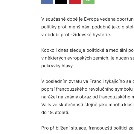
V současné době je Evropa vedena oportun
politiky proti menšinám podobně jako o stole
v období proti-židovské hysterie.
Kdokoli dnes sleduje politické a mediální p
v některých evropských zemích, je nucen se
pokrývky hlavy.
V posledním zvratu ve Francii týkajícího se 
poprsí francouzského revolučního symbolu 
narážel na známý obraz od francouzského m
Valls ve skutečnosti stejně jako mnoha kla
do 19. století.
Pro přiblížení situace, francouzští politici 