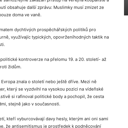
nutí obsahuje další zprávu: Muslimky musí zmizet ze
 pouze doma ve vaně.
ématem dychtivých prospěchářských politiků pro
rně, využívajíc typických, opovrženíhodných taktik na
ti.
litické kontroverze na přelomu 19. a 20. století- až
roti židům.
ré Evropa znala o století nebo ještě dříve. Mezi ně
eger, který se vyzdvihl na vysokou pozici na vídeňské
tivě si rafinoval politické body a pochopil, že cesta
dmi, stejně jako v současnosti.
tí, kteří vyburcovávají davy hesly, kterým ani oni sami
me, že antisemitismus je prostředek k podněcování