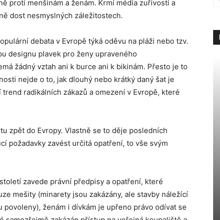
aně proti menšinám a ženám. Krmí média zuřivostí a
ně dost nesmyslných záležitostech.
opulární debata v Evropě týká oděvu na pláži nebo tzv.
pu designu plavek pro ženy upraveného
á žádný vztah ani k burce ani k bikinám. Přesto je to
sti nejde o to, jak dlouhý nebo krátký daný šat je
í trend radikálních zákazů a omezení v Evropě, které
stu zpět do Evropy. Vlastně se to děje posledních
oucí požadavky zavést určitá opatření, to vše svým
století zavede právní předpisy a opatření, které
uze mešity (minarety jsou zakázány, ale stavby náležící
u povoleny), ženám i dívkám je upřeno právo odívat se
oté samozřejmě zakázán přístup na veřejná koupaliště a