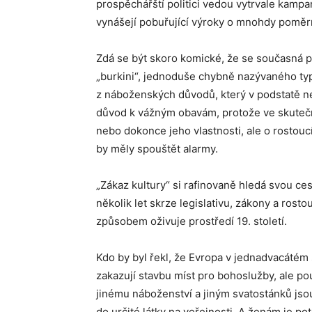
prospěchářští politici vedou vytrvale kamp
vynášejí pobuřující výroky o mnohdy poměr
Zdá se být skoro komické, že se současná p
„burkini“, jednoduše chybně nazývaného ty
z náboženských důvodů, který v podstatě nem
důvod k vážným obavám, protože ve skutečno
nebo dokonce jeho vlastnosti, ale o rostouc
by měly spouštět alarmy.
„Zákaz kultury“ si rafinovaně hledá svou ce
několik let skrze legislativu, zákony a rost
způsobem oživuje prostředí 19. století.
Kdo by byl řekl, že Evropa v jednadvacátém 
zakazují stavbu míst pro bohoslužby, ale po
jinému náboženství a jiným svatostánků jso
do určité látky na veřejnosti. A ženám je p