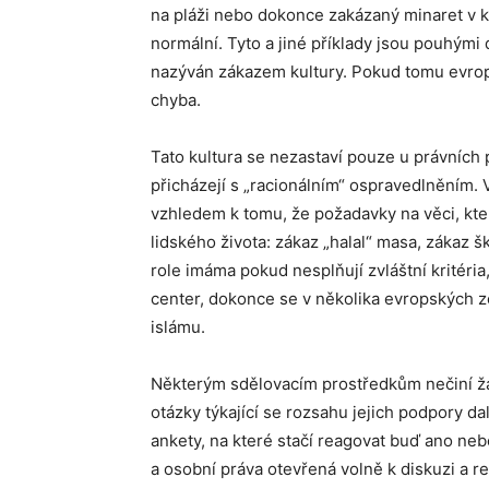
na pláži nebo dokonce zakázaný minaret v 
normální. Tyto a jiné příklady jsou pouhým
nazýván zákazem kultury. Pokud tomu evrop
chyba.
Tato kultura se nezastaví pouze u právních
přicházejí s „racionálním“ ospravedlněním. 
vzhledem k tomu, že požadavky na věci, kte
lidského života: zákaz „halal“ masa, zákaz š
role imáma pokud nesplňují zvláštní kritéri
center, dokonce se v několika evropských 
islámu.
Některým sdělovacím prostředkům nečiní ž
otázky týkající se rozsahu jejich podpory d
ankety, na které stačí reagovat buď ano neb
a osobní práva otevřená volně k diskuzi a r