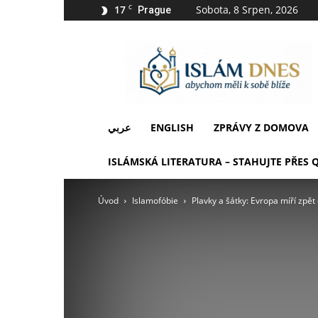
17
C
Sobota, 8 Srpen, 2026
Prague
IslámDnes
عربي
ENGLISH
ZPRÁVY Z DOMOVA
ISLÁMSKÁ LITERATURA – STAHUJTE PŘES 
Úvod
Islamofóbie
Plavky a šátky: Evropa míří zpět 