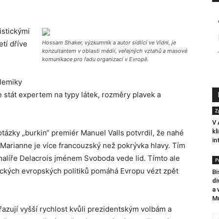
istickými
tí dříve
Hossam Shaker, výzkumník a autor sídlící ve Vídni, je
konzultantem v oblasti médií, veřejných vztahů a masové
komunikace pro řadu organizací v Evropě.
olemiky
 stát expertem na typy látek, rozměry plavek a
Z
V 
kl
otázky „burkin“ premiér Manuel Valls potvrdil, že nahé
in
Marianne je více francouzský než pokrývka hlavy. Tím
alíře Delacrois jménem Svoboda vede lid. Tímto ale
P
sických evropských politiků pomáhá Evropu vézt zpět
Bi
di
a 
Mu
zařazují vyšší rychlost kvůli prezidentským volbám a