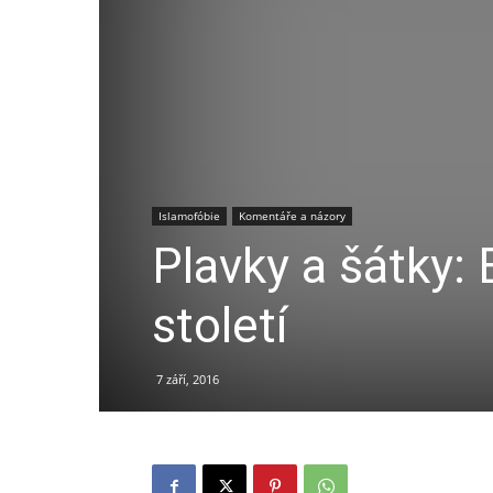
Islamofóbie
Komentáře a názory
Plavky a šátky: 
století
7 září, 2016