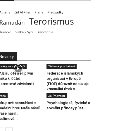
Athény
Eid Al Fiter
Praha
Předsudky
Terorismus
Ramadán
Turecko
Válka v Sýrii
Xenofobie
Novinky
právy ze zahraničí
Tisková prohlášení
Alžíru otevřeli první
Federace islámských
iniku k léčbě
organizací v Evropě
ternetové závislosti
(FIOE) důrazně odsuzuje
kriminální útok v...
raha
Zajímavosti
skupové nesouhlasí s
Psychologické, fyzické a
vadelní hrou Naše násilí
sociální přínosy půstu
vaše násilí.
slimové...