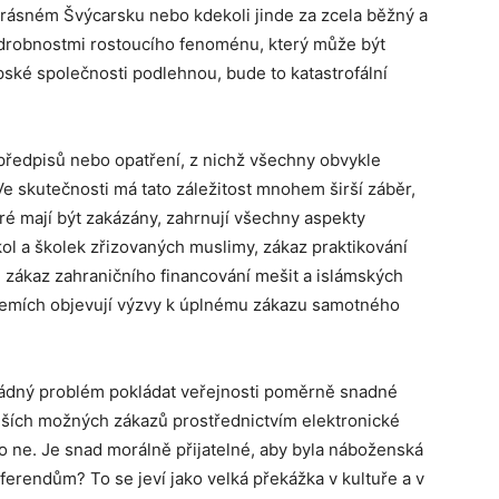
krásném Švýcarsku nebo kdekoli jinde za zcela běžný a
i drobnostmi rostoucího fenoménu, který může být
ské společnosti podlehnou, bude to katastrofální
 předpisů nebo opatření, z nichž všechny obvykle
Ve skutečnosti má tato záležitost mnohem širší záběr,
ré mají být zakázány, zahrnují všechny aspekty
kol a školek zřizovaných muslimy, zákaz praktikování
a, zákaz zahraničního financování mešit a islámských
zemích objevují výzvy k úplnému zákazu samotného
ádný problém pokládat veřejnosti poměrně snadné
alších možných zákazů prostřednictvím elektronické
o ne. Je snad morálně přijatelné, aby byla náboženská
eferendům? To se jeví jako velká překážka v kultuře a v