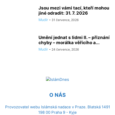
Jsou mezi vámi tací, kteří mohou
jiné odradit: 31. 7. 2026
Mudir
-
31 července, 2026
Umění jednat s lidmi II. – přiznání
chyby – morálka věřícího a...
Mudir
-
24 července, 2026
O NÁS
Provozovatel webu Islámská nadace v Praze. Blatská 1491
198 00 Praha 9 - Kyje