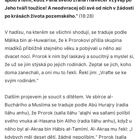
Jeho tváři toužíce! A neodvracej oči své od nich v žádosti
po krásách života pozemského.“
(18:28)
V
hadísu
, na kterém se všichni shodují, se traduje podle
Málika bin al-Huwairise, že k Prorokovi přišla skupina
mladíků přibližně stejného věku a pobývali u něho asi
dvacet nocí. Prorok k nim byl laskavý a soucitný a myslel si,
že už se jim stýská po jejich rodinách. Zeptal se jich, koho
doma zanechali, a oni mu to řekli. Řekl jim: „Vraťte se ke
svým rodinám.“
Dalším projevem je soucit s dítětem. Ve sbírce al-
Buchárího a Muslima se traduje podle Abú Hurajry (radia
lláhu anhu), že Prorok (salla lláhu ʻalajhi wa sallam) políbil
svého vnuka al-Hasana bin Alího (radia lláhu anhu), když u
něho byl al-Akraa bin Hábis at-Tamímí. Al-Akraa mu řekl: „I
kdybych měl deset dětí, žádné nepolíbím.“ Prorok (salla