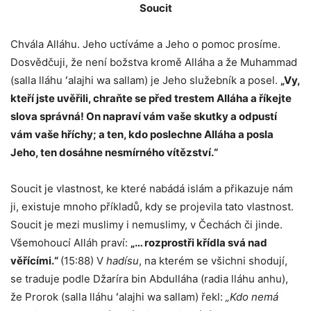
Soucit
Chvála Alláhu. Jeho uctíváme a Jeho o pomoc prosíme.
Dosvědčuji, že není božstva kromě Alláha a že Muhammad
(salla lláhu ʻalajhi wa sallam) je Jeho služebník a posel.
„Vy,
kteří jste uvěřili, chraňte se před trestem Alláha a říkejte
slova správná! On napraví vám vaše skutky a odpustí
vám vaše hříchy; a ten, kdo poslechne Alláha a posla
Jeho, ten dosáhne nesmírného vítězství.“
Soucit je vlastnost, ke které nabádá islám a přikazuje nám
ji, existuje mnoho příkladů, kdy se projevila tato vlastnost.
Soucit je mezi muslimy i nemuslimy, v Čechách či jinde.
Všemohoucí Alláh praví:
„… rozprostři křídla svá nad
věřícími.“
(15:88) V
hadísu
, na kterém se všichni shodují,
se traduje podle Džaríra bin Abdulláha (radia lláhu anhu),
že Prorok (salla lláhu ʻalajhi wa sallam) řekl:
„Kdo nemá