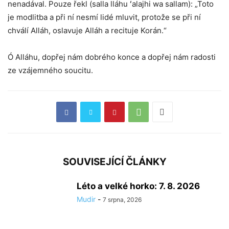
nenadával. Pouze řekl (salla lláhu ʻalajhi wa sallam): „Toto
je modlitba a při ní nesmí lidé mluvit, protože se při ní
chválí Alláh, oslavuje Alláh a recituje Korán.“
Ó Alláhu, dopřej nám dobrého konce a dopřej nám radosti
ze vzájemného soucitu.
SOUVISEJÍCÍ ČLÁNKY
Léto a velké horko: 7. 8. 2026
Mudir
-
7 srpna, 2026