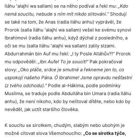
lláhu ʻalajhi wa sallam) se na něho podíval a řekl mu:
„Kdo
nemá soucitu, nebude s ním mít nikdo slitování.“
Shodují
se také na tom, že Anas (radia lláhu anhu) vyprávěl, že
Prorok (salla lláhu ʻalajhi wa sallam) vešel ke svému synovi
Ibrahimovi (radia lláhu anhu), když dýchal z posledního, a
oči se mu (salla lláhu ʻalajhi wa sallam) zalily slzami.
Abdurrahmán bin Auf mu řekl: „I ty Posle Alláhův?!“ Prorok
mu odpověděl:
„Ibn Aufe! To je soucit!“
Pak pokračoval
slovy:
„Oko pláče, srdce je smutné a řekneme jen to, co
uspokojí našeho Pána. Ó Ibrahime! Jsme opravdu nešťastní
(z tvého odchodu).“
Podle al-Hákima, podle podmínky
Muslima, se traduje podle Abdulláha bin Umara (radia lláhu
anhu), že není nikoho, kdo by nelitoval dítěte, nebo kdo by
nevěděl, jak uctít staršího člověka.
K soucitu se sirotkem, chudým, slabým nebo ubohým je
možné citovat slova Všemohoucího:
„Co se sirotka týče,