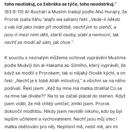
toho neutiskuj, co žebráka se týče, toho neodstrkuj.“
(93:9-10) Al-Buchárí a Muslim tradují podle Abú Hurajry, že
Prorok (salla lláhu ʻalajhi wa sallam) řekl:
„Vede-li někdo
z vás lidi jako imám při modlitbě, nechť jim to ulehčí, a
jsou-li mezi nimi děti, starší osoby, slabí a nemocní, tak
nechť se modlí až sám, jak chce.“
K soucitu s neznalým můžeme ocitovat vyprávění Muslima
podle Muáviji bin al-Hakama as-Silmího, který vyprávěl, že
když se modlil s Prorokem, tak si nějaký člověk kýchl, a on
řekl: „Nechť je k tobě Alláh milostivý,“ a všichni se na něho
podívali. Řekl jsem: „Kéž by mne má matka ztratila! Co se
na mne tak díváte?!“ Na to se začali plácat do stehen. Když
jsem viděl, že mě chtějí umlčet, zmlkl jsem. Prorok
dokončil modlitbu. Nikdy jsem neviděl nikoho, kdo by byl
lepším učitelem a vychovatelem. Nechť jsou můj otec i
matka obětováni pro něj. Neplísnil mě, nebil mě, ani mi