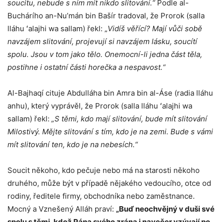
soucitu, nebude s ním mít nikdo slitování.“
Podle al-
Buchárího an-Nu’mán bin Bašír tradoval, že Prorok (salla
lláhu ʻalajhi wa sallam) řekl: „
Vidíš věřící? Mají vůči sobě
navzájem slitování, projevují si navzájem lásku, soucítí
spolu. Jsou v tom jako tělo. Onemocní-li jedna část těla,
postihne i ostatní části horečka a nespavost.“
Al-Bajhaqí cituje Abdulláha bin Amra bin al-Áse (radia lláhu
anhu), který vyprávěl, že Prorok (salla lláhu ʻalajhi wa
sallam) řekl:
„S těmi, kdo mají slitování, bude mít slitování
Milostivý. Mějte slitování s tím, kdo je na zemi. Bude s vámi
mít slitování ten, kdo je na nebesích.“
Soucit někoho, kdo pečuje nebo má na starosti někoho
druhého, může být v případě nějakého vedoucího, otce od
rodiny, ředitele firmy, obchodníka nebo zaměstnance.
Mocný a Vznešený Alláh praví:
„Buď neochvějný v duši své
spolu s těmi, kdož Pána svého zrána i navečer vzývají po