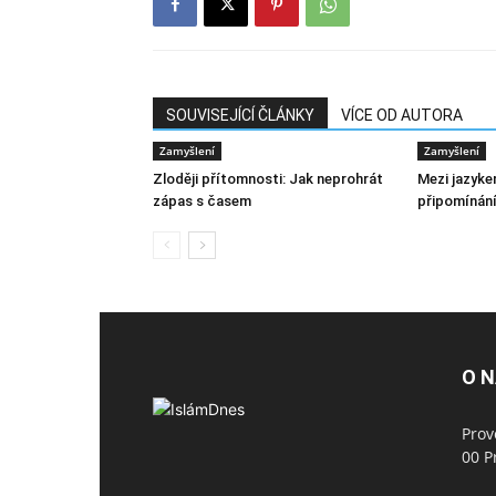
SOUVISEJÍCÍ ČLÁNKY
VÍCE OD AUTORA
Zamyšlení
Zamyšlení
Zloději přítomnosti: Jak neprohrát
Mezi jazyke
zápas s časem
připomínání
O 
Prov
00 P