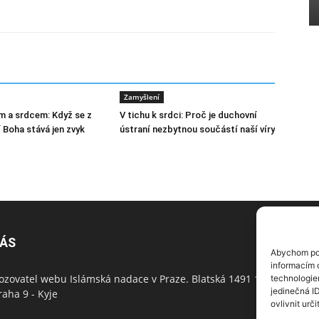
Zamyšlení
m a srdcem: Když se z
V tichu k srdci: Proč je duchovní
 Boha stává jen zvyk
ústraní nezbytnou součástí naší víry
NÁS
N
Abychom pos
informacím o
ozovatel webu Islámská nadace v Praze. Blatská 1491 198
technologie
jedinečná I
raha 9 - Kyje
ovlivnit urči