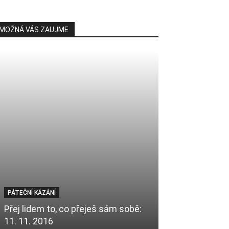
MOŽNÁ VÁS ZAUJME
PÁTEČNÍ KÁZÁNÍ
VIDEO
Přej lidem to, co přeješ sám sobě:
11. 11. 2016
Video: Ramad