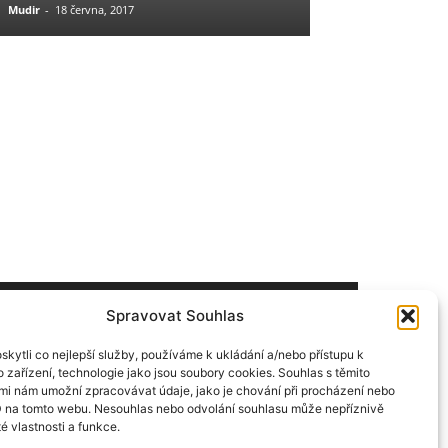
Mudir
-
18 června, 2017
admin
-
5 července, 
Spravovat Souhlas
ÁSLEDUJ NÁS
kytli co nejlepší služby, používáme k ukládání a/nebo přístupu k
 zařízení, technologie jako jsou soubory cookies. Souhlas s těmito
mi nám umožní zpracovávat údaje, jako je chování při procházení nebo
D na tomto webu. Nesouhlas nebo odvolání souhlasu může nepříznivě
té vlastnosti a funkce.