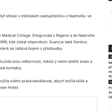
tyř křesel v městském zastupitelstvu v Nashville, ve
y Medical College. Emigrovala z Nigerie a do Nashville
98, kde získal stipendium. Suara je také členkou
které se zabývá bojem s předsudky.
Z
a jista svou odborností, město ji velmi dobře znalo a
Mu
př
ké kontakty.
no
do
užila svého práva kandidovat, abych bořila klišé a
P
see Holler.
Pr
do
(a