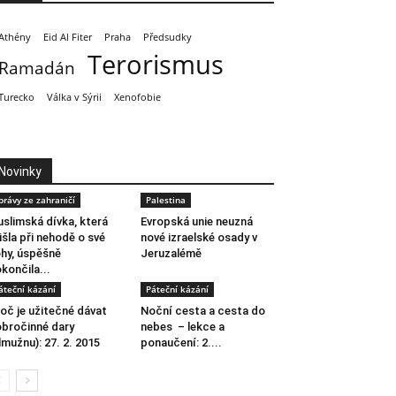
Athény
Eid Al Fiter
Praha
Předsudky
Terorismus
Ramadán
Turecko
Válka v Sýrii
Xenofobie
Novinky
právy ze zahraničí
Palestina
slimská dívka, která
Evropská unie neuzná
išla při nehodě o své
nové izraelské osady v
hy, úspěšně
Jeruzalémě
končila...
áteční kázání
Páteční kázání
oč je užitečné dávat
Noční cesta a cesta do
bročinné dary
nebes – lekce a
lmužnu): 27. 2. 2015
ponaučení: 2....