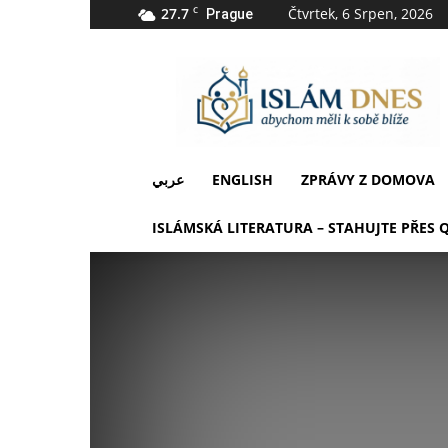
27.7
C
Čtvrtek, 6 Srpen, 2026
Prague
IslámDnes
عربي
ENGLISH
ZPRÁVY Z DOMOVA
ISLÁMSKÁ LITERATURA – STAHUJTE PŘES 