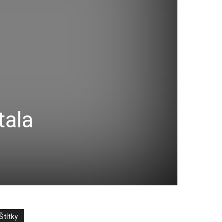
tala
Štítky