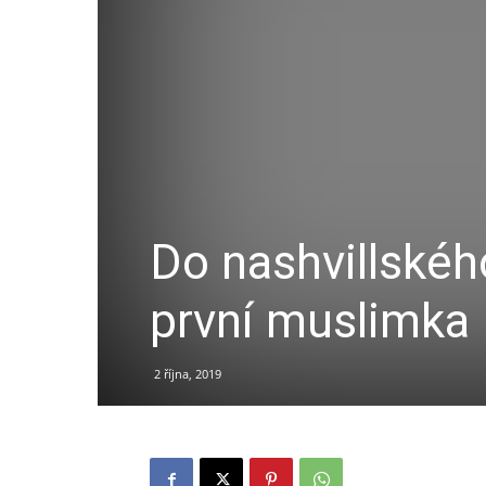
Do nashvillskéh
první muslimka
2 října, 2019