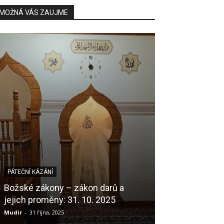
MOŽNÁ VÁS ZAUJME
PÁTEČNÍ KÁZÁNÍ
PÁTEČNÍ KÁZÁNÍ
Božské zákony – zákon darů a
jejich proměny: 31. 10. 2025
Příprava na ram
Mudir
-
31 října, 2025
Mudir
-
18 června, 2