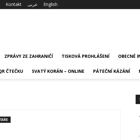
Kontakt
عربى
English
ZPRÁVY ZE ZAHRANIČÍ
TISKOVÁ PROHLÁŠENÍ
OBECNÉ 
QR ČTEČKU
SVATÝ KORÁN – ONLINE
PÁTEČNÍ KÁZÁNÍ
TÁŘE