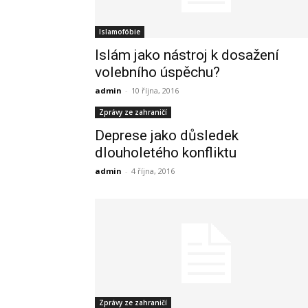
Islamofóbie
Islám jako nástroj k dosažení
volebního úspěchu?
admin
-
10 října, 2016
Zprávy ze zahraničí
Deprese jako důsledek
dlouholetého konfliktu
admin
-
4 října, 2016
Zprávy ze zahraničí