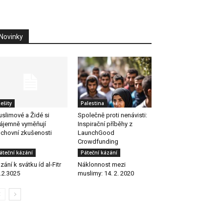
Novinky
ešity
Palestina
slimové a Židé si
Společně proti nenávisti:
ájemně vyměňují
Inspirační příběhy z
chovní zkušenosti
LaunchGood
Crowdfunding
áteční kázání
Páteční kázání
zání k svátku íd al-Fitr
Náklonnost mezi
.2.3025
muslimy: 14. 2. 2020