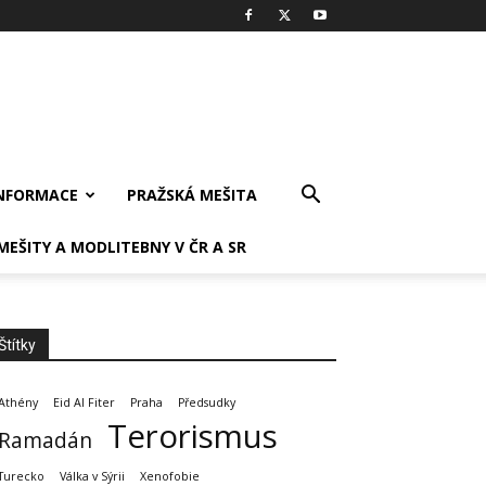
INFORMACE
PRAŽSKÁ MEŠITA
MEŠITY A MODLITEBNY V ČR A SR
Štítky
Athény
Eid Al Fiter
Praha
Předsudky
Terorismus
Ramadán
Turecko
Válka v Sýrii
Xenofobie