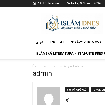
18.3
C
Sobota, 8 Srpen, 2026
Prague
IslámDnes
عربي
ENGLISH
ZPRÁVY Z DOMOVA
ISLÁMSKÁ LITERATURA – STAHUJTE PŘES 
Úvod
Autoři
Příspěvky od admin
admin
636 PŘÍSPĚVKŮ
0 KOMEN