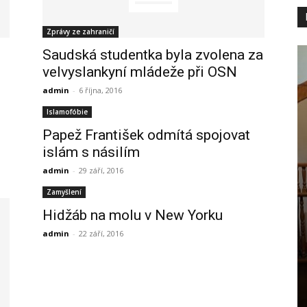
Zprávy ze zahraničí
Saudská studentka byla zvolena za
velvyslankyní mládeže při OSN
admin
-
6 října, 2016
Islamofóbie
Papež František odmítá spojovat
islám s násilím
admin
-
29 září, 2016
Zamyšlení
Hidžáb na molu v New Yorku
admin
-
22 září, 2016