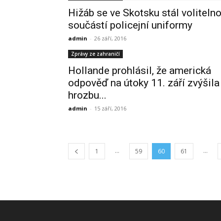
Hižáb se ve Skotsku stál voliteln
součástí policejní uniformy
admin
-
26 září, 2016
Zprávy ze zahraničí
Hollande prohlásil, že americká
odpověď na útoky 11. září zvýšila
hrozbu...
admin
-
15 září, 2016
...
...
1
59
60
61