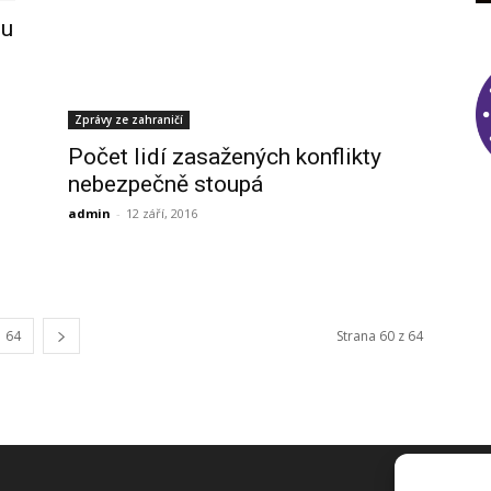
ou
Zprávy ze zahraničí
Počet lidí zasažených konflikty
nebezpečně stoupá
admin
-
12 září, 2016
64
Strana 60 z 64