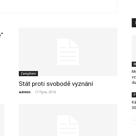
e“
M
Mu
Zamyšlení
vz
Stát proti svobodě vyznání
du
admin
-
17 října, 2016
P
Ká
30